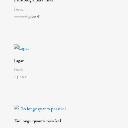
Escatologia para Rilke
era:
é:
10.00 €.
9.00 €.
Poesia
10.00
€
9.00
€
Lagar
Poesia
15.00
€
Tão longe quanto possível