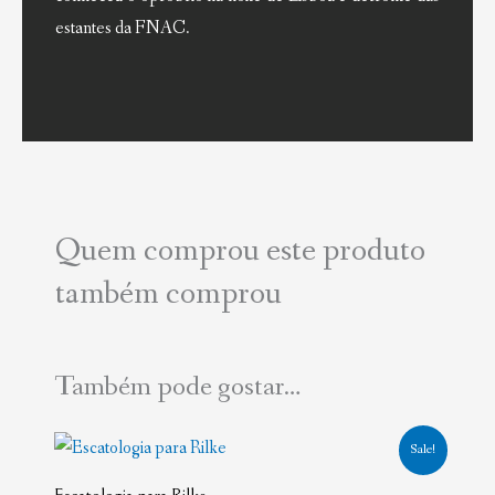
estantes da FNAC.
Quem comprou este produto
também comprou
Também pode gostar…
O
O
Sale!
preço
preço
original
atual